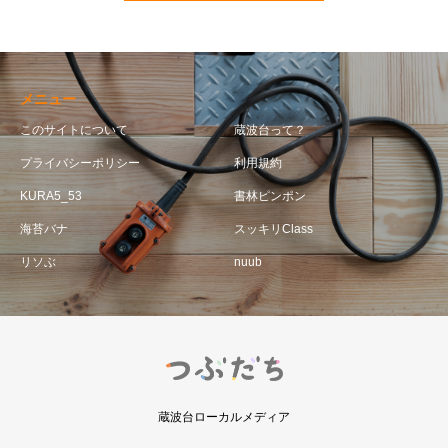
メニュー
このサイトについて
蔵波台って？
プライバシーポリシー
利用規約
KURA5_53
書林ピンポン
海苔バナ
スッキリClass
リソぶ
nuub
蔵波台ローカルメディア