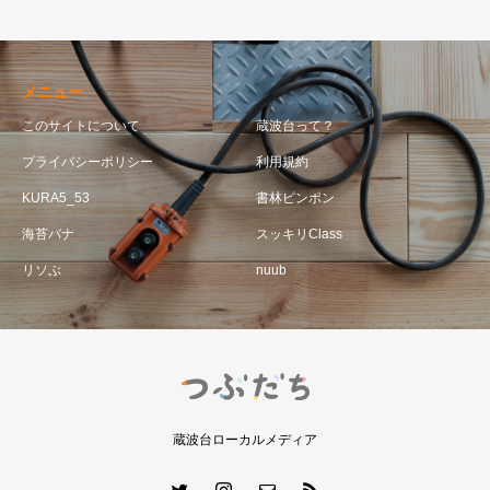
メニュー
このサイトについて
蔵波台って？
プライバシーポリシー
利用規約
KURA5_53
書林ピンポン
海苔バナ
スッキリClass
リソぶ
nuub
蔵波台ローカルメディア