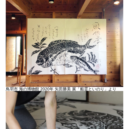
鳥羽市 海の博物館 2020年 矢田勝美 展「船霊といのり」より