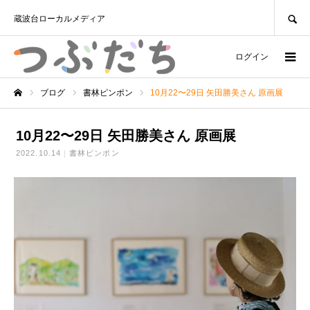
SEARCH
蔵波台ローカルメディア
ログイン
ブログ
書林ピンポン
10月22〜29日 矢田勝美さん 原画展
ホーム
10月22〜29日 矢田勝美さん 原画展
2022.10.14
書林ピンポン